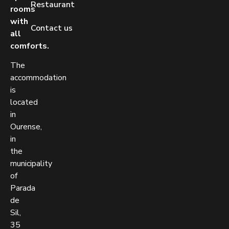
Restaurant
rooms
with
Contact us
all
comforts.
The
accommodation
is
located
in
Ourense,
in
the
municipality
of
Parada
de
Sil,
35