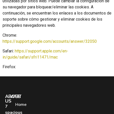
utilizadas por sitios web. Puede cambiar la configuración de
su navegador para bloquear/eliminar las cookies. A
continuación, se encuentran los enlaces a los documentos de
soporte sobre cómo gestionar y eliminar cookies de los
principales navegadores web.
Chrome:
https://support.google.com/accounts/answer/32050
Safari:
https://support.apple.com/en-
in/guide/safari/sfri11471/mac
Firefox:
ABOUT
WEB
US
Home
7
spacious